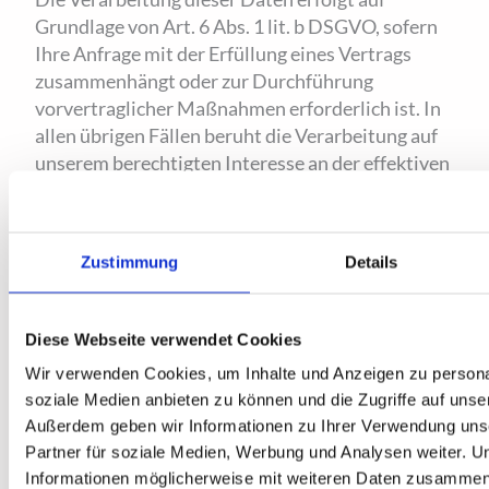
Grundlage von Art. 6 Abs. 1 lit. b DSGVO, sofern
Ihre Anfrage mit der Erfüllung eines Vertrags
zusammenhängt oder zur Durchführung
vorvertraglicher Maßnahmen erforderlich ist. In
allen übrigen Fällen beruht die Verarbeitung auf
unserem berechtigten Interesse an der effektiven
Bearbeitung der an uns gerichteten Anfragen
(Art. 6 Abs. 1 lit. f DSGVO) oder auf Ihrer
Einwilligung (Art. 6 Abs. 1 lit. a DSGVO) sofern
Zustimmung
Details
diese abgefragt wurde; die Einwilligung ist
jederzeit widerrufbar.
Diese Webseite verwendet Cookies
Die von Ihnen im Kontaktformular eingegebenen
Wir verwenden Cookies, um Inhalte und Anzeigen zu personal
Daten verbleiben bei uns, bis Sie uns zur
soziale Medien anbieten zu können und die Zugriffe auf unse
Löschung auffordern, Ihre Einwilligung zur
Außerdem geben wir Informationen zu Ihrer Verwendung uns
Speicherung widerrufen oder der Zweck für die
Partner für soziale Medien, Werbung und Analysen weiter. U
Datenspeicherung entfällt (z. B. nach
Informationen möglicherweise mit weiteren Daten zusammen, d
abgeschlossener Bearbeitung Ihrer Anfrage).